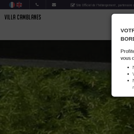
Site Officiel de l'hébergement
, partenaire
VILLA CAMBLANES
VOTR
BOR
Profit
vous d