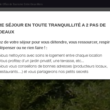
 de
Office de Tourisme Entre-Deux-Mers
E SÉJOUR EN TOUTE TRANQUILLITÉ A 2 PAS DE
MON HÉBERGEMENT
MES RECOMMANDATIONS
AGENDA TOURISTIQUE
MON LIVRET D'ACCU
DEAUX
ez de votre séjour pour vous détendre, vous ressourcer, respir
épenser ou ne rien faire ! :
Nous nettoyons avec soins le logement entre chaque location
Vous profitez d’un jardin privatif, une terrasse, etc...
Nous vous conseillons de bonnes adresses (producteurs locaux,
restaurants…) et vous partagerons nos petits secrets